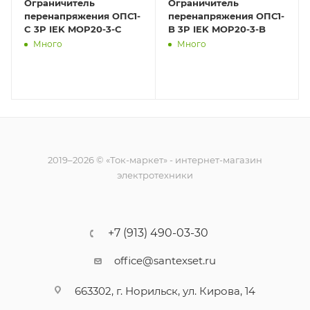
Ограничитель
Ограничитель
перенапряжения ОПС1-
перенапряжения ОПС1-
C 3P IEK MOP20-3-C
B 3P IEK MOP20-3-B
Много
Много
2019–2026 © «Ток-маркет» - интернет-магазин
электротехники
+7 (913) 490-03-30
office@santexset.ru
663302, г. Норильск, ул. Кирова, 14