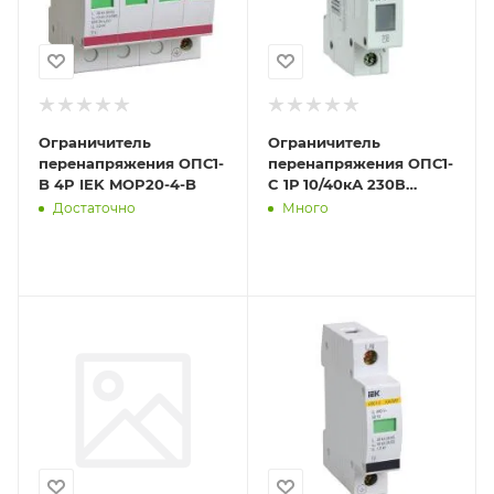
Ограничитель
Ограничитель
перенапряжения ОПС1-
перенапряжения ОПС1-
B 4P IEK MOP20-4-B
C 1Р 10/40кА 230В
GENERICA MOP20-1-C-G
Достаточно
Много