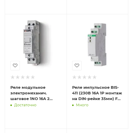
260282300
260182300
Реле модульное
Реле импульсное BIS-
электромеханич.
411 (230В 16А 1Р монтаж
шаговое 1NO 16А 2
на DIN-рейке 35мм) F&F
состояния AgNi 230В
EA01.005.001
Достаточно
Много
AC 17.5мм IP20 FINDER
202182300