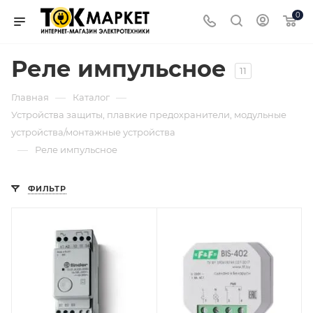
0
Реле импульсное
11
—
—
Главная
Каталог
Устройства защиты, плавкие предохранители, модульные
устройства/монтажные устройства
—
Реле импульсное
ФИЛЬТР