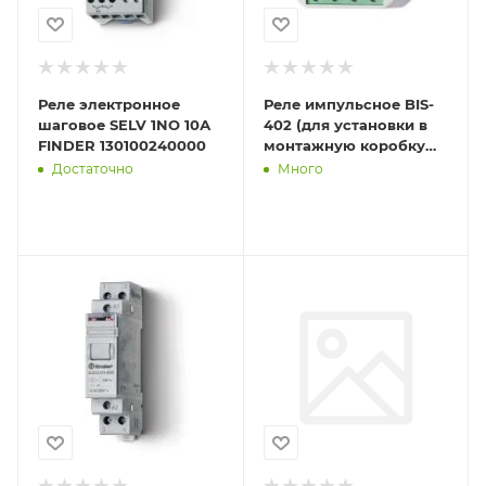
Реле электронное
Реле импульсное BIS-
шаговое SELV 1NO 10А
402 (для установки в
FINDER 130100240000
монтажную коробку
230В 8А 1Z IP40) F&F
Достаточно
Много
EA01.005.002