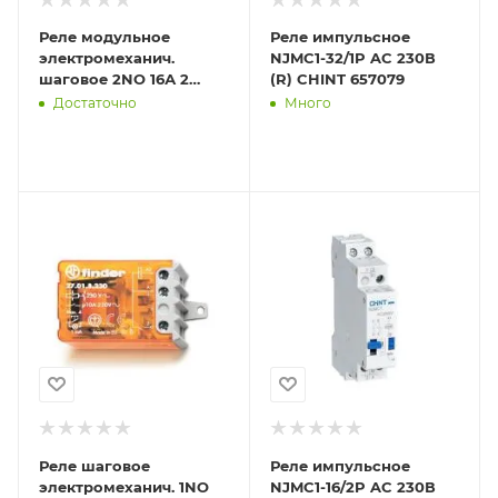
Реле модульное
Реле импульсное
электромеханич.
NJMC1-32/1P AC 230В
шаговое 2NO 16А 2
(R) CHINT 657079
состояния AgNi 230В
Достаточно
Много
AC 17.5мм IP20 FINDER
202282300
Реле шаговое
Реле импульсное
электромеханич. 1NO
NJMC1-16/2P AC 230В