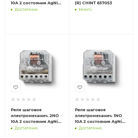
10А 2 состояния AgNi
(R) CHINT 657053
230В AC монтаж в
Достаточно
Много
коробке фланец IP20
FINDER 27
Реле шаговое
Реле шаговое
электромеханич. 2NO
электромеханич. 1NO
10А 2 состояния AgNi
10А 2 состояния AgNi
230В AC монтаж в
230В AC монтаж в
Достаточно
Достаточно
коробке IP20 FINDER
коробке IP20 FINDER