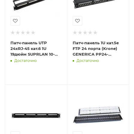
Патч-панель UTP
Патч-панель 1U кат.5е
24хRJ-45 кат.6 1U
FTP 24 порта (Krone)
19дюйм SUPRLAN 10-
GENERICA PP24-
0427
1UC5EF-K05-G
Достаточно
Достаточно