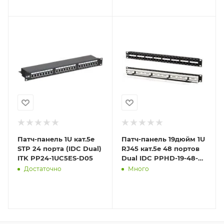
Патч-панель 1U кат.5е
Патч-панель 19дюйм 1U
STP 24 порта (IDC Dual)
RJ45 кат.5e 48 портов
ITK PP24-1UC5ES-D05
Dual IDC PPHD-19-48-
8P8C-C5e-110D высокой
Достаточно
Много
плотности Hype