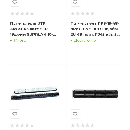
Патч-панель UTP
Патч-панель PP3-19-48-
24хRJ-45 кат.5E 1U
8P8C-C5E-110D 19дюйм.
19дюйм SUPRLAN 10-
2U 48 порт. RJ45 кат. 5e
0403
Dual IDC ROHS черн.
Много
Достаточно
Hyperline 2