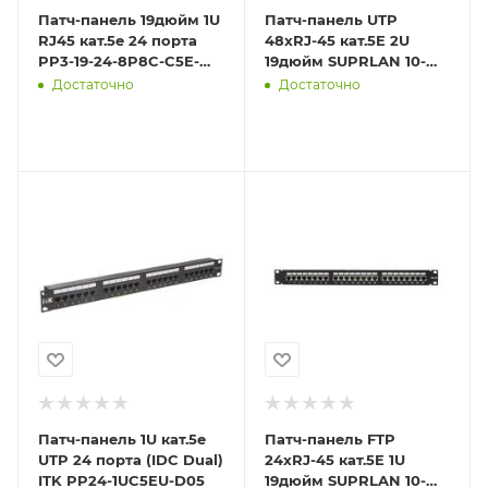
Патч-панель 19дюйм 1U
Патч-панель UTP
RJ45 кат.5e 24 порта
48хRJ-45 кат.5E 2U
PP3-19-24-8P8C-C5E-
19дюйм SUPRLAN 10-
110D черн. Hyperline
0405
Достаточно
Достаточно
246095
Патч-панель 1U кат.5е
Патч-панель FTP
UTP 24 порта (IDC Dual)
24хRJ-45 кат.5E 1U
ITK PP24-1UC5EU-D05
19дюйм SUPRLAN 10-