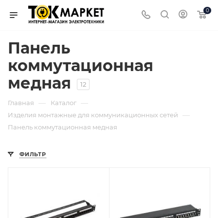
0
Панель
коммутационная
медная
12
—
—
Главная
Каталог
—
Изделия монтажные для коммуникационных сетей
Панель коммутационная медная
ФИЛЬТР