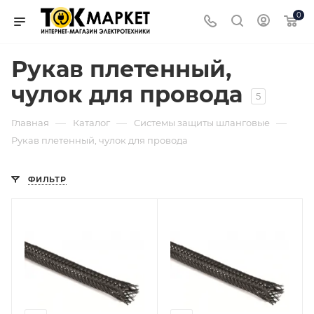
0
Рукав плетенный,
чулок для провода
5
—
—
—
Главная
Каталог
Системы защиты шланговые
Рукав плетенный, чулок для провода
ФИЛЬТР