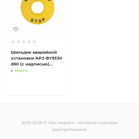
Шильдик аварийной
остановки NP2-BY9330
d60 (с надписью)
CHINT 576784
Много
2019–2026 © «Ток-маркет» - интернет-магазин
электротехники