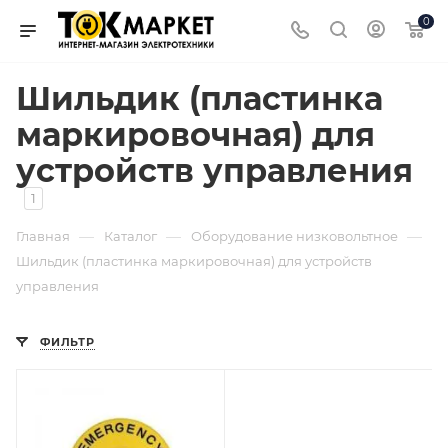
0
Шильдик (пластинка
маркировочная) для
устройств управления
1
—
—
—
Главная
Каталог
Оборудование низковольтное
Шильдик (пластинка маркировочная) для устройств
управления
ФИЛЬТР