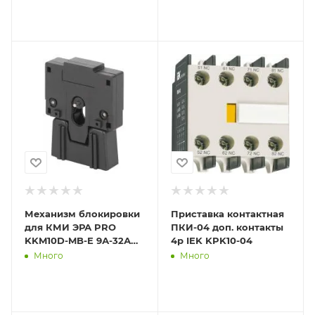
Механизм блокировки
Приставка контактная
для КМИ ЭРА PRO
ПКИ-04 доп. контакты
KKM10D-MB-E 9А-32А
4р IEK KPK10-04
ЭРА Б0050493
Много
Много