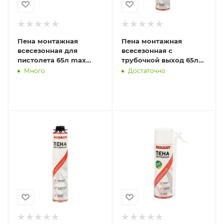
Пена монтажная
Пена монтажная
всесезонная для
всесезонная с
пистолета 65л max
трубочкой выход 65л
Rexant 89-0901
max Rexant 89-0904
Много
Достаточно