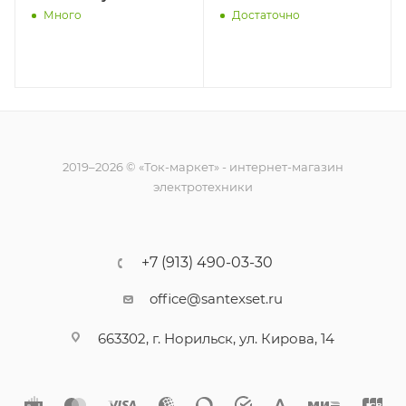
"Момент" 280мл бел.
Rexant 89-0903
Много
Достаточно
Момент Б0018852
2019–2026 © «Ток-маркет» - интернет-магазин
электротехники
+7 (913) 490-03-30
office@santexset.ru
663302, г. Норильск, ул. Кирова, 14