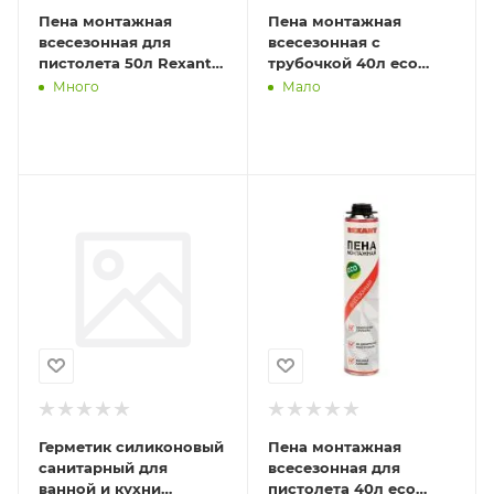
Пена монтажная
Пена монтажная
всесезонная для
всесезонная с
пистолета 50л Rexant
трубочкой 40л eco
89-0902
Rexant 89-0906
Много
Мало
Герметик силиконовый
Пена монтажная
санитарный для
всесезонная для
ванной и кухни
пистолета 40л eco