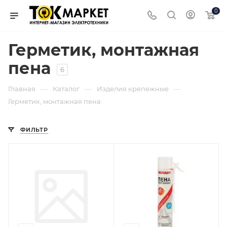
0
Герметик, монтажная
пена
6
—
—
—
Главная
Каталог
Изделия крепежные
Герметик, монтажная пена
ФИЛЬТР