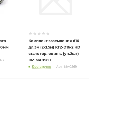
ого
Комплект заземления d16
20мм
дл.3м (2х1.5м) KTZ-D16-2 HD
сталь гор. оцинк. (уп.2шт)
КМ MA0569
569
Достаточно
Арт.: MA0569