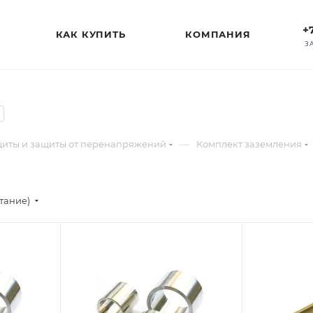
+
КАК КУПИТЬ
КОМПАНИЯ
З
—
щиты и защиты от перенапряжений
Комплект заземления
стание)