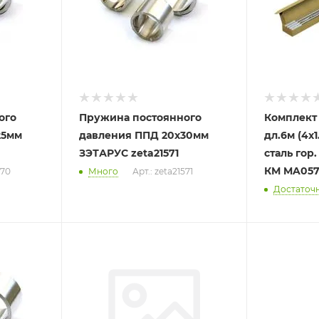
ого
Пружина постоянного
Комплект 
25мм
давления ППД 20х30мм
дл.6м (4х1
ЗЭТАРУС zeta21571
сталь гор.
КМ MA057
570
Много
Арт.: zeta21571
Достаточ