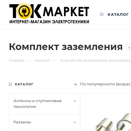
КАТАЛОГ
Комплект заземления
6
—
—
Главная
Каталог
Устройства заземления, молниеза
По популярности (возра
КАТАЛОГ
Антенны и спутниковые
технологии
Разъемы