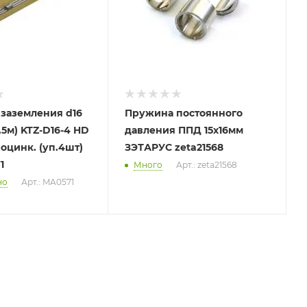
заземления d16
Пружина постоянного
.5м) KTZ-D16-4 HD
давления ППД 15х16мм
 оцинк. (уп.4шт)
ЗЭТАРУС zeta21568
1
Много
Арт.: zeta21568
но
Арт.: MA0571