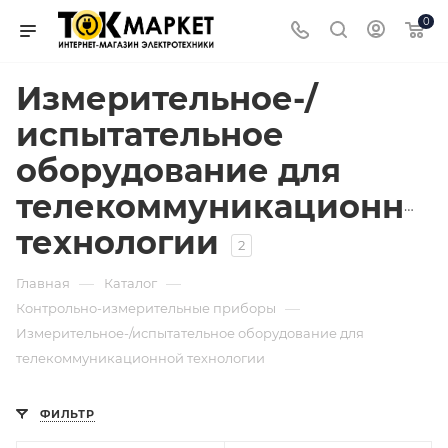
0
Измерительное-/
испытательное
оборудование для
телекоммуникационной
технологии
2
—
—
Главная
Каталог
—
Контрольно-измерительные приборы
Измерительное-/испытательное оборудование для
телекоммуникационной технологии
ФИЛЬТР