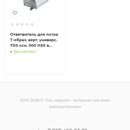
Ответвитель для лотка
Т-образ. верт. универс.
TDS осн. 300 H50 в
комплекте с крепеж.
Достаточно
эл. DKC 37585K
2019–2026 © «Ток-маркет» - интернет-магазин
электротехники