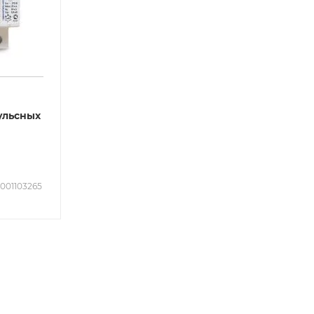
ульсных
2001103265