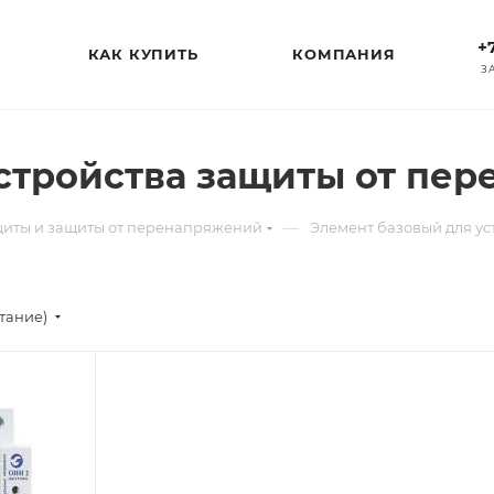
+
КАК КУПИТЬ
КОМПАНИЯ
З
стройства защиты от пе
—
щиты и защиты от перенапряжений
Элемент базовый для у
стание)