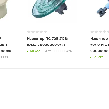
й
Изолятор ПС 70Е 212Вт
Изолятор
 20П
ЮМЭК 00000004745
70/10-И-3 
000861
00000000
Много
Арт.: 00000004745
000861
Много