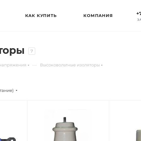
+
КАК КУПИТЬ
КОМПАНИЯ
З
торы
7
—
 напряжения
Высоковольтные изоляторы
стание)