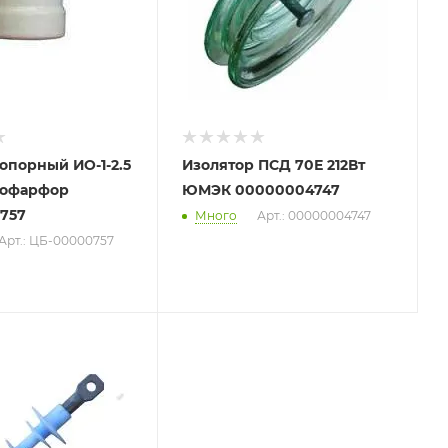
опорный ИО-1-2.5
Изолятор ПСД 70Е 212Вт
рофарфор
ЮМЭК 00000004747
757
Много
Арт.: 00000004747
Арт.: ЦБ-00000757