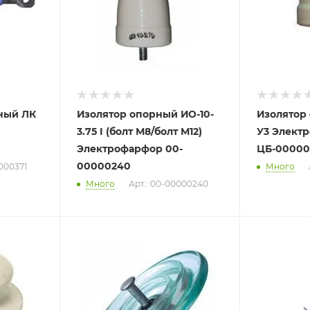
ный ЛК
Изолятор опорный ИО-10-
Изолятор 
3.75 I (болт М8/болт М12)
У3 Элект
Электрофарфор 00-
ЦБ-00000
00000240
000371
Много
Много
Арт.: 00-00000240