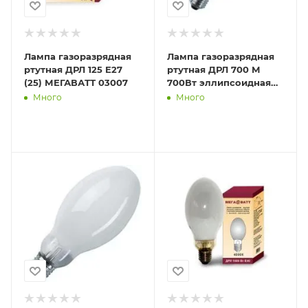
Лампа газоразрядная
Лампа газоразрядная
ртутная ДРЛ 125 E27
ртутная ДРЛ 700 М
(25) МЕГАВАТТ 03007
700Вт эллипсоидная
E40 (10) Лисма
Много
Много
384040600 / 3840405