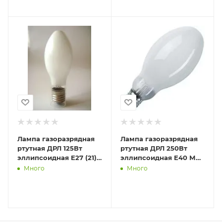
Лампа газоразрядная
Лампа газоразрядная
ртутная ДРЛ 125Вт
ртутная ДРЛ 250Вт
эллипсоидная E27 (21)
эллипсоидная E40 М
Лисма 381009200
(21) Лисма 382023100
Много
Много