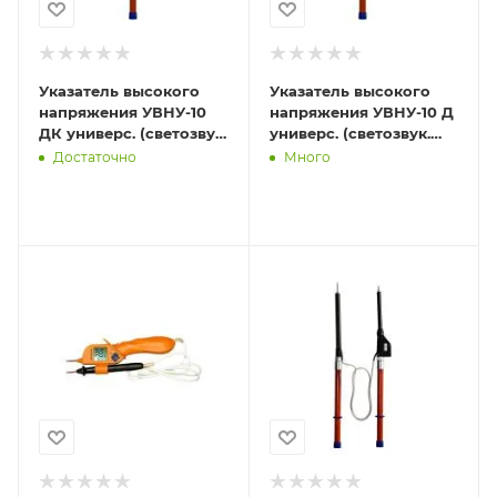
Указатель высокого
Указатель высокого
напряжения УВНУ-10
напряжения УВНУ-10 Д
ДК универс. (светозвук.
универс. (светозвук.
индикация встроен.
индикация встроен.
Достаточно
Много
источник питания са
источник питания сам