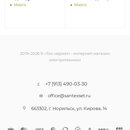
СНИУ.Д универс. 6-10кВ
Диэлектрик Д157680
Много
Много
Диэлектрик Д157676
2019–2026 © «Ток-маркет» - интернет-магазин
электротехники
+7 (913) 490-03-30
office@santexset.ru
663302, г. Норильск, ул. Кирова, 14