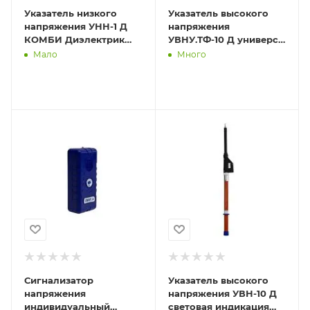
Указатель низкого
Указатель высокого
напряжения УНН-1 Д
напряжения
КОМБИ Диэлектрик
УВНУ.ТФ-10 Д универс.
Д312393
(светозвук. индикация
Мало
Много
встроен. источник
питания
Сигнализатор
Указатель высокого
напряжения
напряжения УВН-10 Д
индивидуальный
световая индикация