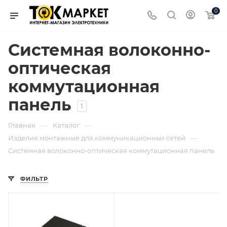
0
Системная волоконно-
оптическая
коммутационная
панель
1
—
—
Главная
Каталог
—
Изделия монтажные для коммуникационных сетей
Системная волоконно-оптическая коммутационная панель
ФИЛЬТР