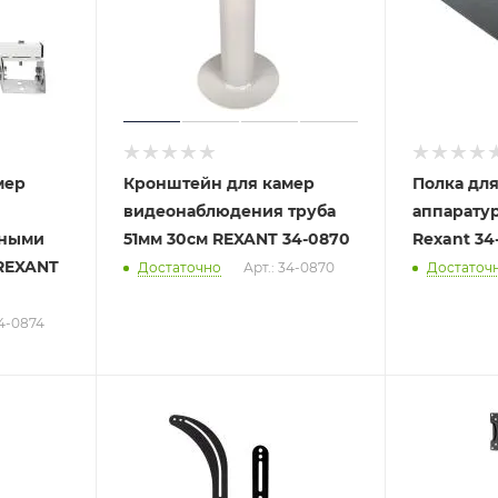
мер
Кронштейн для камер
Полка дл
видеонаблюдения труба
аппарату
тными
51мм 30см REXANT 34-0870
Rexant 34
REXANT
Достаточно
Арт.: 34-0870
Достаточ
34-0874