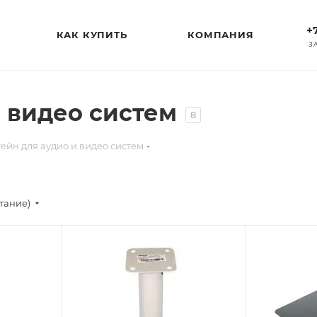
+
КАК КУПИТЬ
КОМПАНИЯ
З
 видео систем
8
ейн для аудио и видео систем
стание)