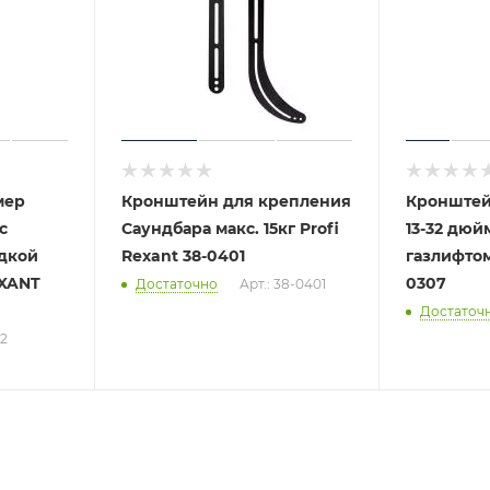
мер
Кронштейн для крепления
Кронштей
с
Саундбара макс. 15кг Profi
13-32 дюй
дкой
Rexant 38-0401
газлифтом
EXANT
0307
Достаточно
Арт.: 38-0401
Достаточ
72