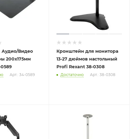
я Аудио/Видео
Кронштейн для монитора
ры 200х175мм
13-27 дюймов настольный
-0589
Profi Rexant 38-0308
но
Арт.: 34-0589
Достаточно
Арт.: 38-0308