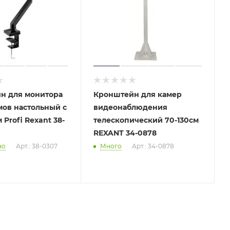
н для монитора
Кронштейн для камер
мов настольный с
видеонаблюдения
 Profi Rexant 38-
телескопический 70-130см
REXANT 34-0878
но
Арт.: 38-0307
Много
Арт.: 34-0878