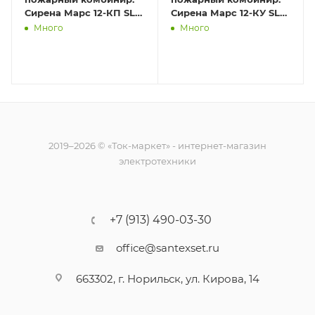
Сирена Марс 12-КП SLT
Сирена Марс 12-КУ SLT
10217
10101
Много
Много
2019–2026 © «Ток-маркет» - интернет-магазин
электротехники
+7 (913) 490-03-30
office@santexset.ru
663302, г. Норильск, ул. Кирова, 14