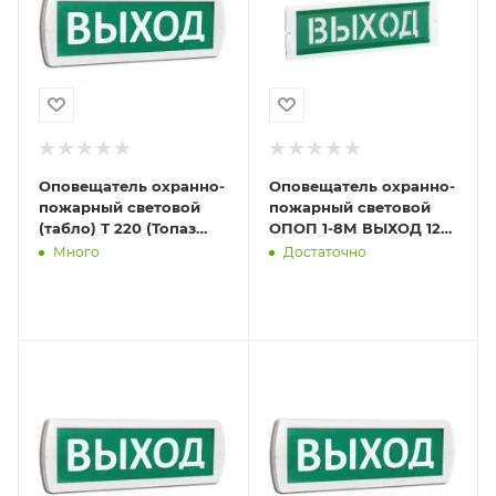
Оповещатель охранно-
Оповещатель охранно-
пожарный световой
пожарный световой
(табло) Т 220 (Топаз
ОПОП 1-8М ВЫХОД 12В
220) "Выход" зел. фон
20мА -40/+55град.C
Много
Достаточно
SLT 10659
Рубеж Rbz-077807