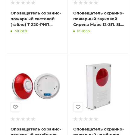
Оповещатель охранно-
Оповещатель охранно-
пожарный световой
пожарный звуковой
(табло) Т 220-РИП
Сирена Марс 12-ЗП. SLT
(Топаз 220-РИП)
10199
Много
Много
"Выход" с аккум. зел.
фон SL
Оповещатель охранно-
Оповещатель охранно-
пожарный комбинир.
пожарный комбинир.