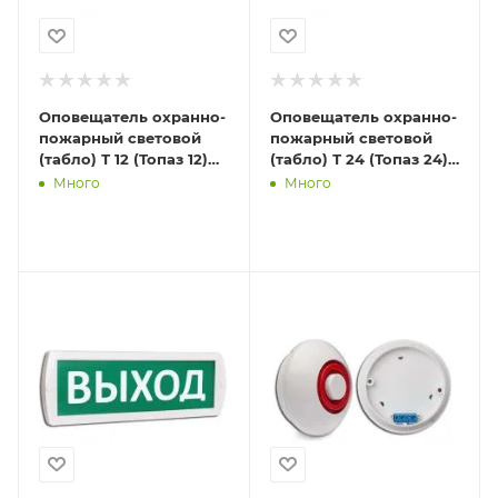
Оповещатель охранно-
Оповещатель охранно-
пожарный световой
пожарный световой
(табло) Т 12 (Топаз 12)
(табло) Т 24 (Топаз 24)
"Выход" зел. фон SLT
"Выход" зел. фон SLT
Много
Много
10516
10886