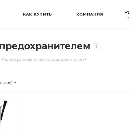
+
КАК КУПИТЬ
КОМПАНИЯ
З
 предохранителем
1
Ящик с рубильником и предохранителем
стание)