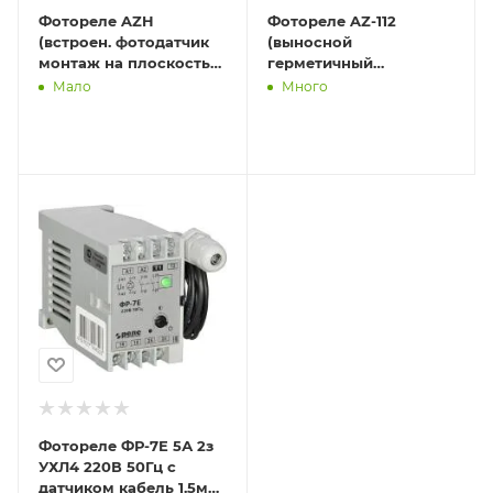
Фотореле AZH
Фотореле AZ-112
(встроен. фотодатчик
(выносной
монтаж на плоскость
герметичный
230В 10А 1 НО IP65) F&F
фотодатчик монтаж на
Мало
Много
EA01.001.001
DIN-рейке 1 модуль
230В 16А) F&F EA01.001
Фотореле ФР-7Е 5А 2з
УХЛ4 220В 50Гц с
датчиком кабель 1.5м