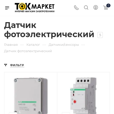
0
Датчик
фотоэлектрический
5
—
—
—
Главная
Каталог
Датчики/сенсоры
Датчик фотоэлектрический
ФИЛЬТР