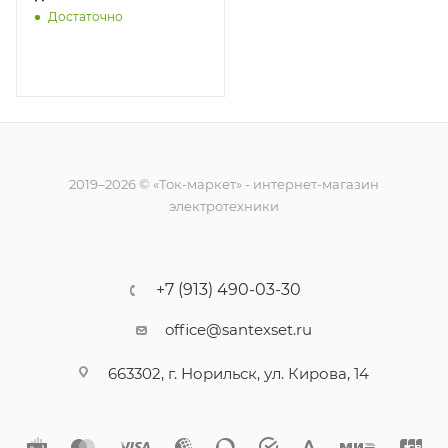
Реле и Автоматика
Достаточно
A8222-77946503
2019–2026 © «Ток-маркет» - интернет-магазин
электротехники
+7 (913) 490-03-30
office@santexset.ru
663302, г. Норильск, ул. Кирова, 14