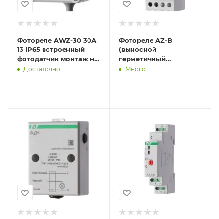
Фотореле AWZ-30 30А
Фотореле AZ-B
13 IP65 встроенный
(выносной
фотодатчик монтаж на
герметичный
поверх. F&F
фотодатчик IP65
Достаточно
Много
EA01.001.004
монтаж на DIN-рейке 2
модуля 230В 16А 1НО
IP20)(