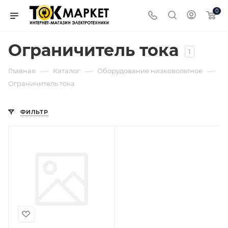
0
Ограничитель тока
1
—
—
—
Главная
Каталог
Оборудование низковольтное
Ограничитель тока
ФИЛЬТР