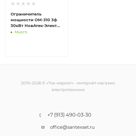
Ограничитель
мощности ОМ-310 3ф
30кВт НовАтек-Электро
3425604310
Много
2019–2026 © «Ток-маркет» - интернет-магазин
электротехники
+7 (913) 490-03-30
office@santexset.ru