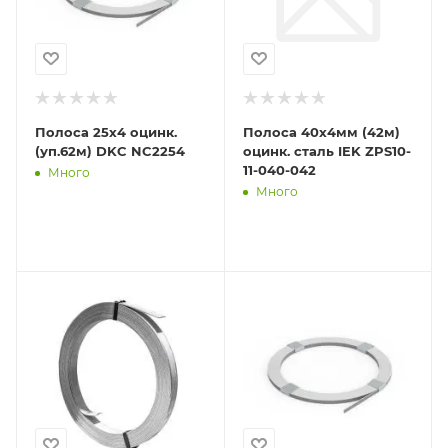
Полоса 25х4 оцинк.
Полоса 40х4мм (42м)
(уп.62м) DKC NC2254
оцинк. сталь IEK ZPS10-
11-040-042
Много
Много