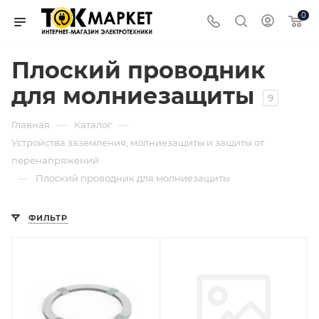
0
Плоский проводник
для молниезащиты
9
—
—
Главная
Каталог
Устройства заземления, молниезащиты и защиты от
перенапряжений
—
Плоский проводник для молниезащиты
ФИЛЬТР