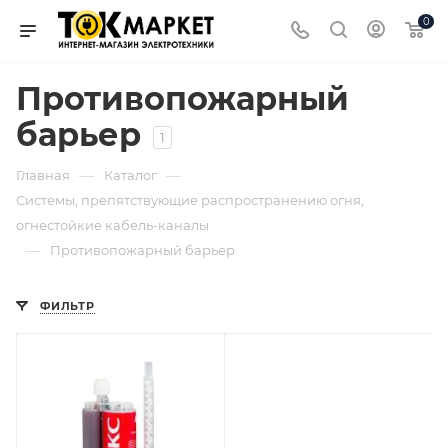
0
Противопожарный
барьер
1
—
—
Главная
Каталог
Системы, препятствующие распространению огня,
огнестойкие кабель-каналы
—
Противопожарный барьер
ФИЛЬТР