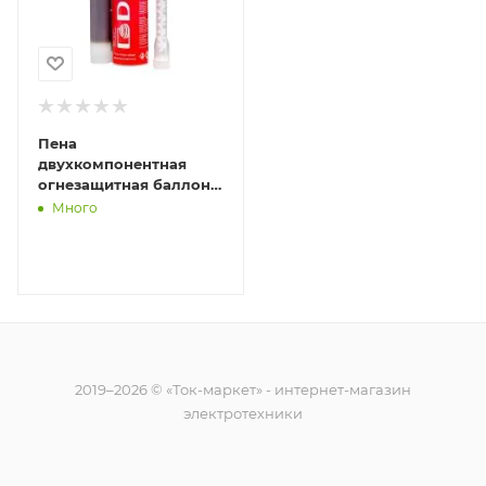
Пена
двухкомпонентная
огнезащитная баллон
330мл DKC DN1201
Много
2019–2026 © «Ток-маркет» - интернет-магазин
электротехники