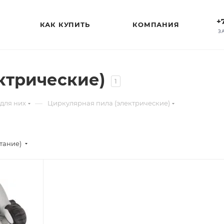
+
КАК КУПИТЬ
КОМПАНИЯ
З
ктрические)
1
—
для них
Циркулярная пила (электрические)
стание)