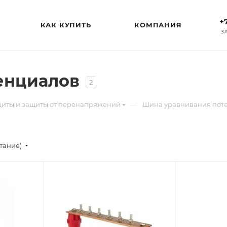
+
КАК КУПИТЬ
КОМПАНИЯ
З
енциалов
2
—
щиты и защиты от перенапряжений
Шина уравнивания пот
стание)