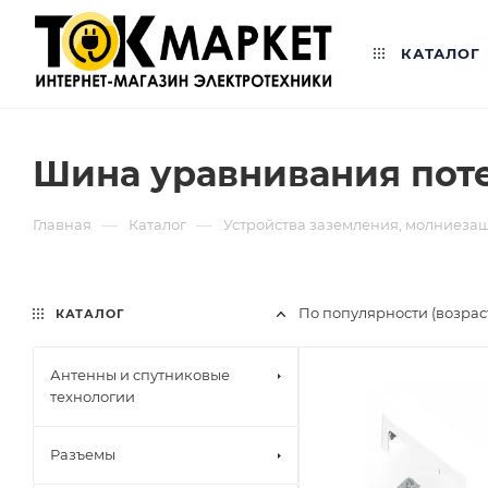
КАТАЛОГ
Шина уравнивания пот
—
—
Главная
Каталог
Устройства заземления, молниеза
По популярности (возра
КАТАЛОГ
Антенны и спутниковые
технологии
Разъемы