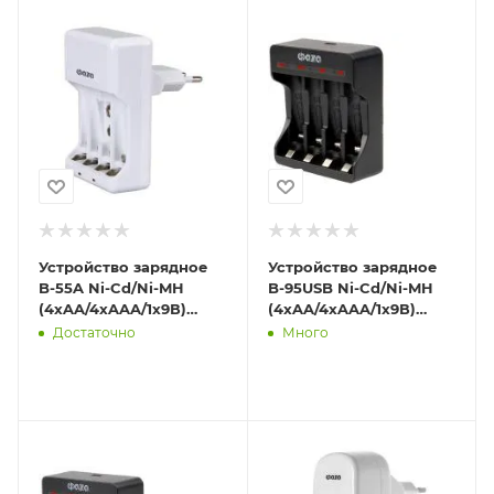
Устройство зарядное
Устройство зарядное
B-55A Ni-Cd/Ni-MH
B-95USB Ni-Cd/Ni-MH
(4хAA/4хAAA/1х9В)
(4хAA/4хAAA/1х9В)
индикатор зарядки
индикатор зарядки
Достаточно
Много
складывающаяся
питание от USB кабель
вилка ФАZА
Mi