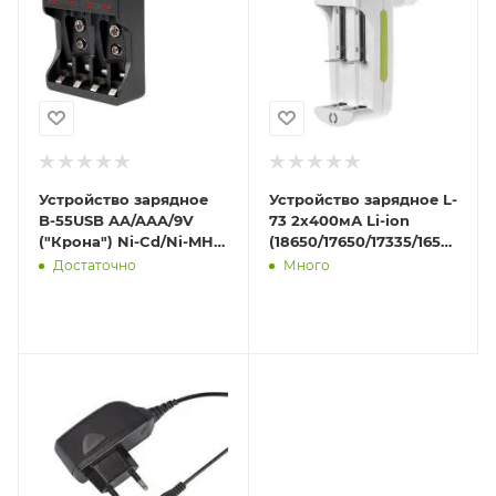
Устройство зарядное
Устройство зарядное L-
B-55USB AA/AAA/9V
73 2х400мА Li-ion
("Крона") Ni-Cd/Ni-MH
(18650/17650/17335/16500/145
кабель USB-MicroUSB в
4.2В DC ФАZА 5005389
Достаточно
Много
компл. ФАZА 503886