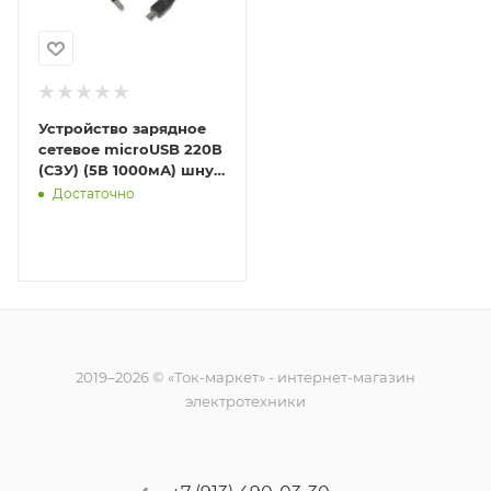
Устройство зарядное
сетевое microUSB 220В
(СЗУ) (5В 1000мА) шнур
1м черн. Rexant 16-0269
Достаточно
2019–2026 © «Ток-маркет» - интернет-магазин
электротехники