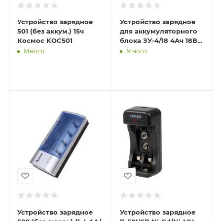
Устройство зарядное
Устройство зарядное
501 (без аккум.) 15ч
для аккумуляторного
Космос KOC501
блока ЗУ-4/18 4Ач 18В
Li-ion Интерскол
Много
Много
2401.126
Устройство зарядное
Устройство зарядное