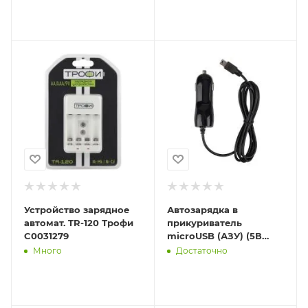
вилка ФАZА 2
Устройство зарядное
Автозарядка в
автомат. TR-120 Трофи
прикуриватель
C0031279
microUSB (АЗУ) (5В
1000мА) шнур спираль
Много
Достаточно
1.2м черн. Rexant 16-
0250