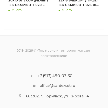
20х10 ЭЛЕКОР (уп.4шт)
25х16 ЭЛЕКОР (уп.4шт)
IEK CKMP10D-T-020-
IEK CKMP10D-T-025-016-
010-K01
K01
Много
Много
2019–2026 © «Ток-маркет» - интернет-магазин
электротехники
+7 (913) 490-03-30
office@santexset.ru
663302, г. Норильск, ул. Кирова, 14