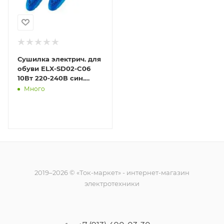
Сушилка электрич. для
обуви ELX-SD02-C06
10Вт 220-240В син.
Ergolux 13980
Много
2019–2026 © «Ток-маркет» - интернет-магазин
электротехники