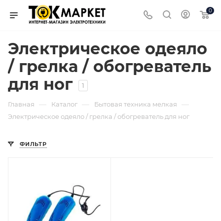
0
Электрическое одеяло
/ грелка / обогреватель
для ног
1
—
—
—
Главная
Каталог
Бытовая техника мелкая
Электрическое одеяло / грелка / обогреватель для ног
ФИЛЬТР