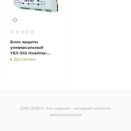
Блок защиты
универсальный
УБЗ-302 НовАтек-
Электро 3425603302
Достаточно
2019–2026 © «Ток-маркет» - интернет-магазин
электротехники