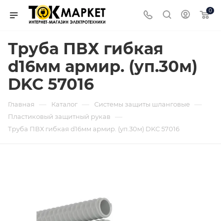
0
Труба ПВХ гибкая
d16мм армир. (уп.30м)
DKC 57016
—
—
—
Главная
Каталог
Системы защиты шланговые
—
Пластиковый защитный рукав
Труба ПВХ гибкая d16мм армир. (уп.30м) DKC 57016