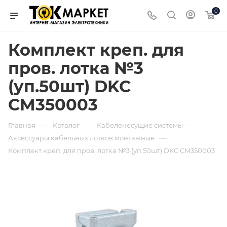
0
Комплект креп. для
пров. лотка №3
(уп.50шт) DKC
CM350003
—
—
—
Главная
Каталог
Кабеленесущие системы
—
Аксессуары кабельных лотков монтажные
Комплект креп. для пров. лотка №3 (уп.50шт) DKC CM350003