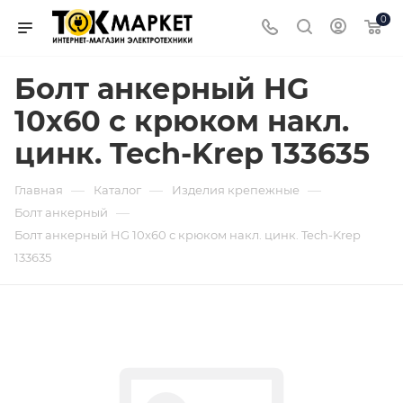
0
Болт анкерный HG
10х60 с крюком накл.
цинк. Tech-Krep 133635
—
—
—
Главная
Каталог
Изделия крепежные
—
Болт анкерный
Болт анкерный HG 10х60 с крюком накл. цинк. Tech-Krep
133635